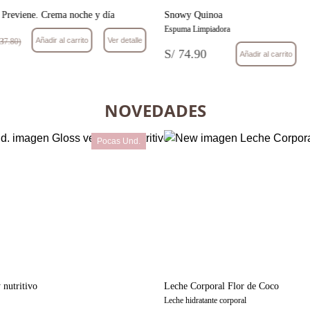
 Previene. Crema noche y día
Snowy Quinoa
Espuma Limpiadora
Añadir al carrito
Ver detalle
37.80)
S/ 74.90
Añadir al carrito
NOVEDADES
Pocas Und.
 nutritivo
Leche Corporal Flor de Coco
Leche hidratante corporal