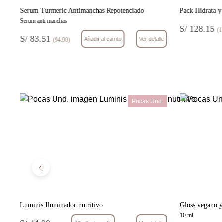
Serum Turmeric Antimanchas Repotenciado
Pack Hidrata y
Serum anti manchas
S/ 128.15
(1
S/ 83.51
le
Añadir al carrito
Ver detalle
(94.90)
w
Pocas Und.
Luminis Iluminador nutritivo
Gloss vegano y
10 ml