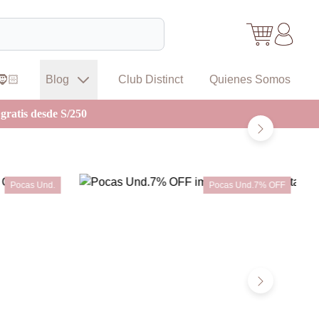
🧔🏻
Blog
Club Distinct
Quienes Somos
gratis desde S/250
Pocas Und.
Pocas Und.7% OFF