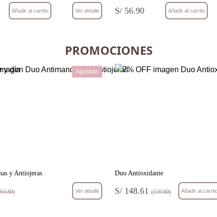
S/ 56.90
Añadir al carrito
Ver detalle
Añadir al carrito
PROMOCIONES
Agotado
as y Antiojeras
Duo Antioxidante
S/ 148.61
Ver detalle
Añadir al carrit
63.80)
(159.80)