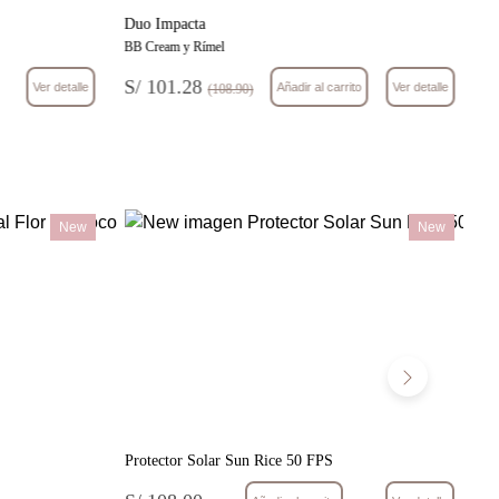
Duo Impacta
Se
BB Cream y Rímel
Do
S/ 101.28
S
Ver detalle
Añadir al carrito
Ver detalle
(108.90)
New
New
Protector Solar Sun Rice 50 FPS
Br
Pa