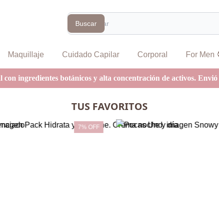
Search
Buscar
Maquillaje
Cuidado Capilar
Corporal
For Men 
 con ingredientes botánicos y alta concentración de activos. Envió 
TUS FAVORITOS
7% OFF