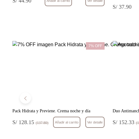
S/ 44.90
Añadir al carrito
Ver detalle
S/ 37.90
le
F
7% OFF
Pack Hidrata y Previene. Crema noche y día
Duo Antimanch
S/ 128.15
S/ 152.33
le
Añadir al carrito
Ver detalle
(137.80)
(1